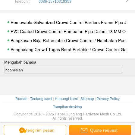
Removable Galvanized Crowd Control Barriers Frame Pipa 40M
Telepon :
0086-15710318353
PVC Coated Crowd Control Hambatan Pipa Dalam 18 MM OD De
Bungkusan Baja Retractable Crowd Control / Hambatan Pedestr
Penghalang Crowd Tugas Berat Portable / Crowd Control Gates
Kendala Pengendalian Kerusakan Logam Tahan Lama Kanada K
Kendala Kontrol Kerangka Luar Ruangan yang Dilipat Ringan 
Konser Crowd Control Hambatan Permukaan Hitam Dengan Tu
Mengubah bahasa
Black Music Stand Crowd Control Hambatan 1.1x1.1 Meter Sup
Indonesian
Panel Pagar Sapi Portable Round OD 38MM 1.8X2.2 Meter Untu
Panel Pelapisan Sisa Logam Pelapis Logam Setiap Dilas Dilindu
Portable Sheep Yard Panels 16 &quot;X 48&quot; Galvanized 40
Rumah
|
Tentang kami
|
Hubungi kami
|
Sitemap
|
Privacy Policy
Panel Pagar Peternakan Ternak Kuda, Panel Pagar Ternak Baja
Tampilan desktop
Panel Cattle Yard Selandia Baru 6 Rails Kemampuan Anti Korosif
Copyright © 2018 - 2026 Hebei Dunqiang Hardware Mesh Co Ltd.
Panel Panen Sapi Tugas Berat Dan Gerbang Uap 80G Tube 80m
All rights reserved.
PVC Coated Horse Corral Panels / Panel Kuda Kuda Kokoh Dan
Mengirim pesan
Quote request