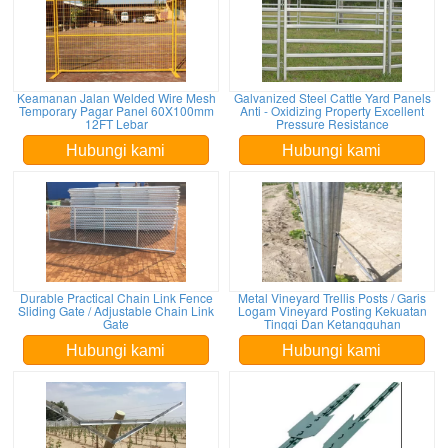
Keamanan Jalan Welded Wire Mesh
Galvanized Steel Cattle Yard Panels
Temporary Pagar Panel 60X100mm
Anti - Oxidizing Property Excellent
12FT Lebar
Pressure Resistance
Hubungi kami
Hubungi kami
Durable Practical Chain Link Fence
Metal Vineyard Trellis Posts / Garis
Sliding Gate / Adjustable Chain Link
Logam Vineyard Posting Kekuatan
Gate
Tinggi Dan Ketangguhan
Hubungi kami
Hubungi kami