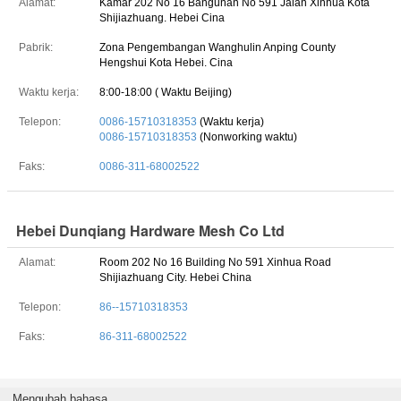
Alamat:
Kamar 202 No 16 Bangunan No 591 Jalan Xinhua Kota
Shijiazhuang. Hebei Cina
Pabrik:
Zona Pengembangan Wanghulin Anping County
Hengshui Kota Hebei. Cina
Waktu kerja:
8:00-18:00 ( Waktu Beijing)
Telepon:
0086-15710318353
(Waktu kerja)
0086-15710318353
(Nonworking waktu)
Faks:
0086-311-68002522
Hebei Dunqiang Hardware Mesh Co Ltd
Alamat:
Room 202 No 16 Building No 591 Xinhua Road
Shijiazhuang City. Hebei China
Telepon:
86--15710318353
Faks:
86-311-68002522
Mengubah bahasa