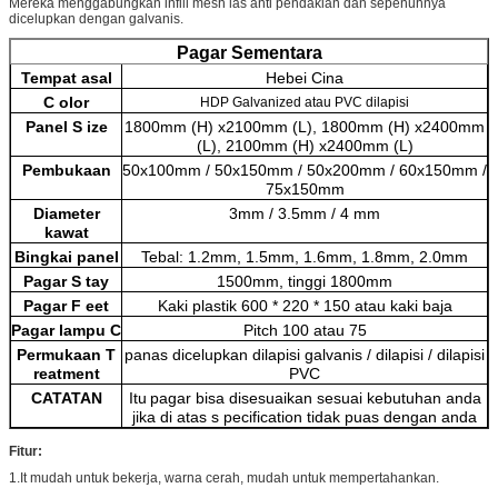
Mereka menggabungkan infill mesh las anti pendakian dan sepenuhnya
dicelupkan dengan galvanis.
Pagar Sementara
Tempat asal
Hebei
Cina
C
olor
HDP Galvanized atau PVC dilapisi
Panel
S
ize
1800mm (H) x2100mm (L), 1800mm (H) x2400mm
(L), 2100mm (H) x2400mm (L)
Pembukaan
50x100mm / 50x150mm / 50x200mm / 60x150mm /
75x150mm
Diameter
3mm / 3.5mm / 4 mm
kawat
Bingkai panel
Tebal: 1.2mm, 1.5mm, 1.6mm, 1.8mm, 2.0mm
Pagar
S
tay
1500mm, tinggi 1800mm
Pagar
F
eet
Kaki plastik 600 * 220 * 150 atau kaki baja
Pagar
lampu
C
Pitch 100 atau 75
Permukaan
T
panas dicelupkan dilapisi galvanis / dilapisi / dilapisi
reatment
PVC
CATATAN
Itu
pagar bisa disesuaikan sesuai kebutuhan anda
jika di atas
s
pecification tidak puas dengan anda
Fitur:
1.It mudah untuk bekerja, warna cerah, mudah untuk mempertahankan.