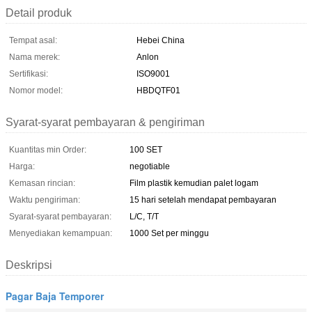
Detail produk
Tempat asal:
Hebei China
Nama merek:
Anlon
Sertifikasi:
ISO9001
Nomor model:
HBDQTF01
Syarat-syarat pembayaran & pengiriman
Kuantitas min Order:
100 SET
Harga:
negotiable
Kemasan rincian:
Film plastik kemudian palet logam
Waktu pengiriman:
15 hari setelah mendapat pembayaran
Syarat-syarat pembayaran:
L/C, T/T
Menyediakan kemampuan:
1000 Set per minggu
Deskripsi
Pagar Baja Temporer