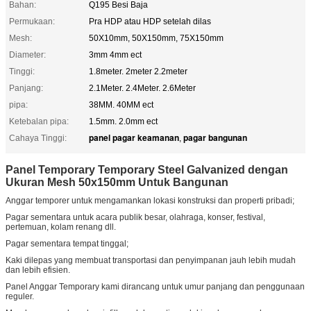
Bahan:
Q195 Besi Baja
Permukaan:
Pra HDP atau HDP setelah dilas
Mesh:
50X10mm, 50X150mm, 75X150mm
Diameter:
3mm 4mm ect
Tinggi:
1.8meter. 2meter 2.2meter
Panjang:
2.1Meter. 2.4Meter. 2.6Meter
pipa:
38MM. 40MM ect
Ketebalan pipa:
1.5mm. 2.0mm ect
panel pagar keamanan
pagar bangunan
Cahaya Tinggi:
,
Panel Temporary Temporary Steel Galvanized dengan
Ukuran Mesh 50x150mm Untuk Bangunan
Anggar temporer untuk mengamankan lokasi konstruksi dan properti pribadi;
Pagar sementara untuk acara publik besar, olahraga, konser, festival,
pertemuan, kolam renang dll.
Pagar sementara tempat tinggal;
Kaki dilepas yang membuat transportasi dan penyimpanan jauh lebih mudah
dan lebih efisien.
Panel Anggar Temporary kami dirancang untuk umur panjang dan penggunaan
reguler.