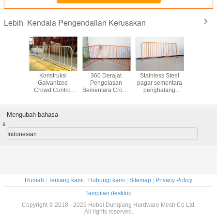
Kendala Pengendalian Kerusakan
Lebih
arricade
Konstruksi
360 Derajat
Stainless Steel
Galvan
tainless
Galvanized
Pengelasan
pagar sementara
Aluminiu
 Untuk
Crowd Control
Sementara Crowd
penghalang
Control B
anan
Barrier Untuk
Control Barrier
kerumunan
Australia
Acara Outdoor
Dibuat Oleh Pipa
kontrol untuk
Waterp
Pagar Barikade
Bulat Untuk
pejalan kaki
Mengubah bahasa
Keselamatan
portabel
s
Indonesian
Rumah
|
Tentang kami
|
Hubungi kami
|
Sitemap
|
Privacy Policy
Tampilan desktop
Copyright © 2018 - 2025 Hebei Dunqiang Hardware Mesh Co Ltd.
All rights reserved.