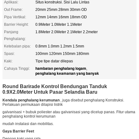
Aplikasi:
Situs konstruksi. Sisi Lalu Lintas
Out Frame:
20mm 25mm 28mm 30mm OD
Pipa Vertikal:
12mm 14mm 16mm 18mm OD
Barrier Height:
0.9Meter 1.0Meter 1.1Meter
Panjang
1.8Meter 2.0Meter 2.1Meter 2.2meter
Penghalang:
Ketebalan pipa:
0.8mm 1.0mm 1.2mm 1.5mm
Spasi:
100mm 120mm 150mm 180mm
Kaki:
Tipe tipe datar dilepas
hambatan penghalang logam
Cahaya Tinggi:
,
penghalang keamanan yang banyak
Round Barirade Kontrol Bendungan Tanduk
0.9X2.0Meter Untuk Pasar Selandia Baru
Kendala penghalang kerumunan
, juga disebut penghalang Konstruksi.
Perlakuan permukaan dilapisi listrik
galvanisasi + bubuk poliester atau galvanisasi yang dicelup panas. Fitur utama
penghalang kontrol kerumunan
mudah instalasi dan mobilitas.
Gaya Barrier Feet
Dengan kaki yang rata