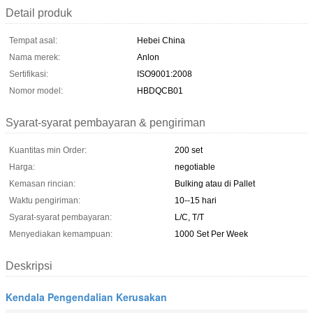
Detail produk
Tempat asal:
Hebei China
Nama merek:
Anlon
Sertifikasi:
ISO9001:2008
Nomor model:
HBDQCB01
Syarat-syarat pembayaran & pengiriman
Kuantitas min Order:
200 set
Harga:
negotiable
Kemasan rincian:
Bulking atau di Pallet
Waktu pengiriman:
10--15 hari
Syarat-syarat pembayaran:
L/C, T/T
Menyediakan kemampuan:
1000 Set Per Week
Deskripsi
Kendala Pengendalian Kerusakan