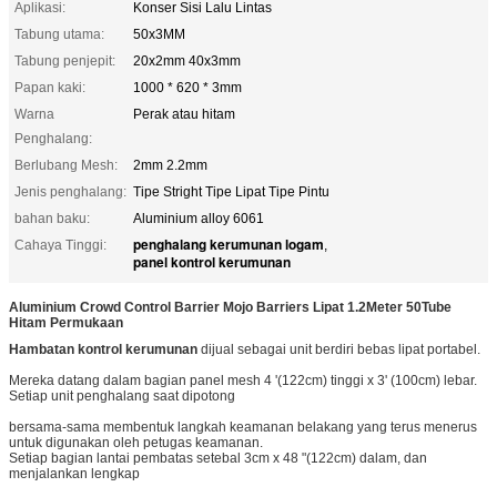
Aplikasi:
Konser Sisi Lalu Lintas
Tabung utama:
50x3MM
Tabung penjepit:
20x2mm 40x3mm
Papan kaki:
1000 * 620 * 3mm
Warna
Perak atau hitam
Penghalang:
Berlubang Mesh:
2mm 2.2mm
Jenis penghalang:
Tipe Stright Tipe Lipat Tipe Pintu
bahan baku:
Aluminium alloy 6061
penghalang kerumunan logam
Cahaya Tinggi:
,
panel kontrol kerumunan
Aluminium Crowd Control Barrier Mojo Barriers Lipat 1.2Meter 50Tube
Hitam Permukaan
Hambatan kontrol kerumunan
dijual sebagai unit berdiri bebas lipat portabel.
Mereka datang dalam bagian panel mesh 4 '(122cm) tinggi x 3' (100cm) lebar.
Setiap unit penghalang saat dipotong
bersama-sama membentuk langkah keamanan belakang yang terus menerus
untuk digunakan oleh petugas keamanan.
Setiap bagian lantai pembatas setebal 3cm x 48 "(122cm) dalam, dan
menjalankan lengkap