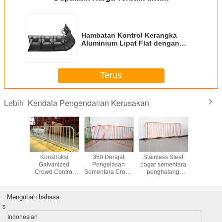
Hambatan Kontrol Kerangka
Aluminium Lipat Flat dengan
Mudah Sambungan Sertifikasi CE
Terus
Kendala Pengendalian Kerusakan
Lebih
arricade
Konstruksi
360 Derajat
Stainless Steel
Galvan
tainless
Galvanized
Pengelasan
pagar sementara
Aluminiu
 Untuk
Crowd Control
Sementara Crowd
penghalang
Control B
anan
Barrier Untuk
Control Barrier
kerumunan
Australia
Acara Outdoor
Dibuat Oleh Pipa
kontrol untuk
Waterp
Pagar Barikade
Bulat Untuk
pejalan kaki
Mengubah bahasa
Keselamatan
portabel
s
Indonesian