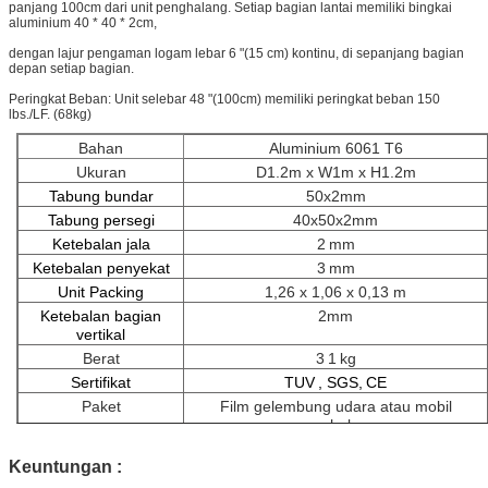
panjang 100cm dari unit penghalang. Setiap bagian lantai memiliki bingkai
aluminium 40 * 40 * 2cm,
dengan lajur pengaman logam lebar 6 "(15 cm) kontinu, di sepanjang bagian
depan setiap bagian.
Peringkat Beban: Unit selebar 48 "(100cm) memiliki peringkat beban 150
lbs./LF. (68kg)
Bahan
Aluminium 6061 T6
Ukuran
D1.2m x W1m x H1.2m
Tabung bundar
50x2mm
Tabung persegi
40x50x2mm
Ketebalan jala
2
mm
Ketebalan penyekat
3
mm
Unit Packing
1,26 x 1,06 x 0,13 m
Ketebalan bagian
2mm
vertikal
Berat
3
1
kg
Sertifikat
TUV
, SGS,
CE
Paket
Film gelembung udara atau mobil
penghalang
Keuntungan
: