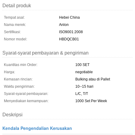
Detail produk
Tempat asal:
Hebei China
Nama merek:
Anlon
Sertifikasi:
ISO9001:2008
Nomor model:
HBDQCB01
Syarat-syarat pembayaran & pengiriman
Kuantitas min Order:
100 SET
Harga:
negotiable
Kemasan rincian:
Bulking atau di Pallet
Waktu pengiriman:
10--15 hari
Syarat-syarat pembayaran:
L/C, T/T
Menyediakan kemampuan:
1000 Set Per Week
Deskripsi
Kendala Pengendalian Kerusakan